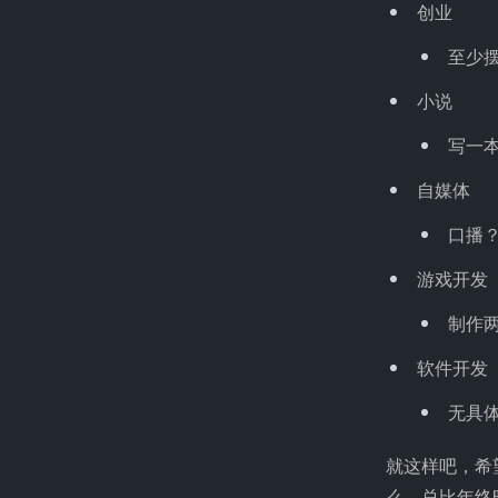
创业
至少
小说
写一本
自媒体
口播
游戏开发
制作两
软件开发
无具
就这样吧，希
么，总比年终