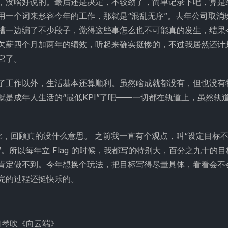
，没啥好说的。最后还是决定，不较劲了，简单记录下吧，算是
用一个词来形容今年的工作，那就是“混乱无序”。去年公司取消
槽一边编了不少段子，觉得这些事怎么也不可能真的发生，结果
欠薪四个月加两年的绩效，听起来确实挺惨的，不过我居然还计
它了。
了工作以外，生活基本还算顺利。虽然啥成就都没有，但也没有
就是成年人生活的“最低KPI”了吧——一切都在轨道上，虽然轨
 相比，回顾真的没什么意思。 之前我一直有个观点，叫“设定目标
”。所以每年立 Flag 的时候，我都写的特别大，百分之九十的
肯定做不到。今年想换个玩法，把目标写得尽量具体，看看会不会
完的过程还挺快乐的。
口琴吹《向云端》