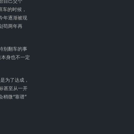
给自己交个
班车的时候，
今年逐渐被现
划苟两年再
特别翻车的事
道本身也不一定
不是为了达成，
目标甚至从一开
稍微“靠谱”