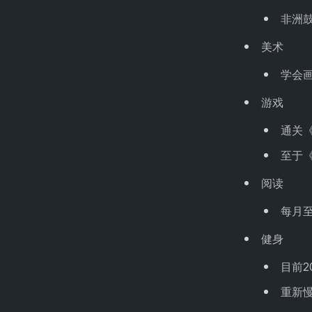
非洲
美术
学会画
游戏
通关《
至于《
阅读
每月
健身
目前2
重新